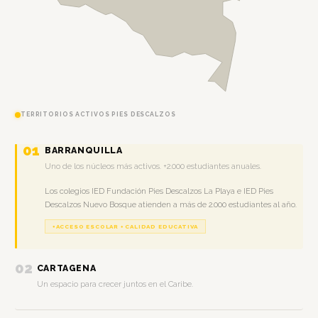
TERRITORIOS ACTIVOS PIES DESCALZOS
01
BARRANQUILLA
Uno de los núcleos más activos. +2.000 estudiantes anuales.
Los colegios IED Fundación Pies Descalzos La Playa e IED Pies
Descalzos Nuevo Bosque atienden a más de 2.000 estudiantes al año.
ACCESO ESCOLAR + CALIDAD EDUCATIVA
02
CARTAGENA
Un espacio para crecer juntos en el Caribe.
La IED Fundación Pies Descalzos Lomas del Peyé e IED Fundación Pies