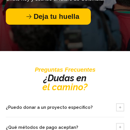
🡢
Deja tu huella
Preguntas Frecuentes
¿Dudas en
el
camino?
¿Puedo donar a un proyecto específico?
¡Claro! Puedes escoger el proyecto que más te interese al realizar
¿Qué métodos de pago aceptan?
tu donación. Te invitamos a revisar
Qué estamos haciendo
para